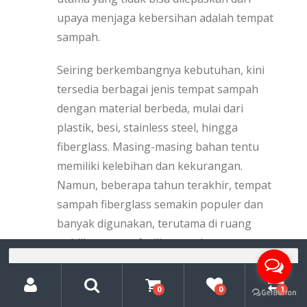
upaya menjaga kebersihan adalah tempat
sampah.
Seiring berkembangnya kebutuhan, kini
tersedia berbagai jenis tempat sampah
dengan material berbeda, mulai dari
plastik, besi, stainless steel, hingga
fiberglass. Masing-masing bahan tentu
memiliki kelebihan dan kekurangan.
Namun, beberapa tahun terakhir, tempat
sampah fiberglass semakin populer dan
banyak digunakan, terutama di ruang
publik maupun fasilitas modern.
Pencarian
untuk:
My
Search
Mengapa demikian? Artikel ini akan
Account
0
0
1
membahas secara mendalam mengenai