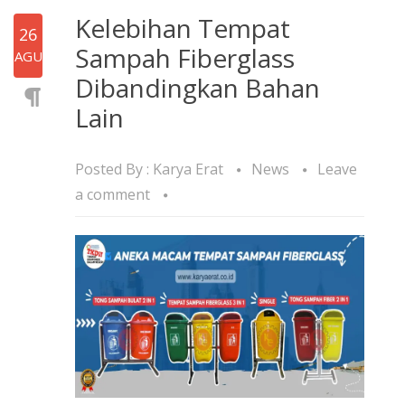
Kelebihan Tempat
26
Sampah Fiberglass
AGU
Dibandingkan Bahan
Lain
Posted By :
Karya Erat
News
Leave
a comment