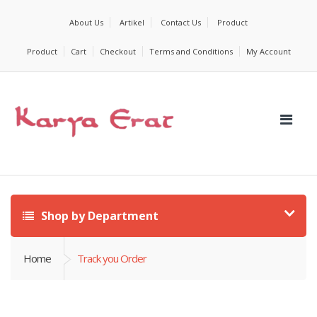
About Us
Artikel
Contact Us
Product
Product
Cart
Checkout
Terms and Conditions
My Account
Shop by Department
Home
Track you Order