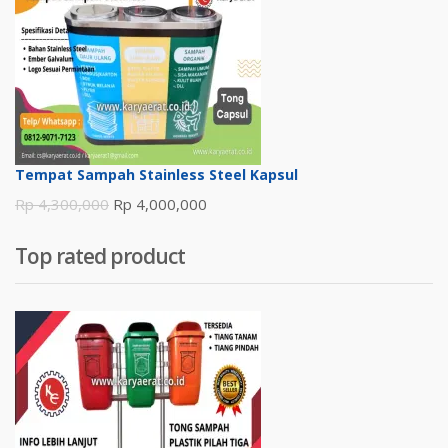
Rp 132.
adalah:
Rp 123.
Tempat Sampah Stainless Steel Kapsul
Harga
Harga
Rp
4,300,000
Rp
4,000,000
aslinya
saat
Top rated product
adalah:
ini
Rp 4,300,000.
adalah:
Rp 4,000,000.