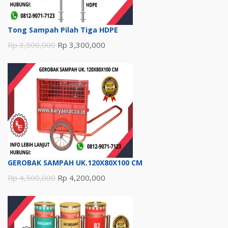
Tong Sampah Pilah Tiga HDPE
Harga
Harga
Rp
3,500,000
Rp
3,300,000
aslinya
saat
adalah:
ini
Rp 3,500,000.
adalah:
Rp 3,300,000.
GEROBAK SAMPAH UK.120X80X100 CM
Harga
Harga
Rp
4,500,000
Rp
4,200,000
aslinya
saat
adalah:
ini
Rp 4,500,000.
adalah: