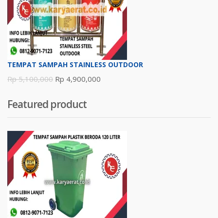
Rp 4,200,000.
TEMPAT SAMPAH STAINLESS OUTDOOR
Harga
Harga
Rp
5,100,000
Rp
4,900,000
aslinya
saat
Featured product
adalah:
ini
Rp 5,100,000.
adalah:
Rp 4,900,000.