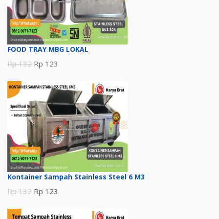
FOOD TRAY MBG LOKAL
Harga
Harga
Rp
132
Rp
123
aslinya
saat
adalah:
ini
Rp 132.
adalah:
Rp 123.
Kontainer Sampah Stainless Steel 6 M3
Harga
Harga
Rp
132
Rp
123
aslinya
saat
adalah:
ini