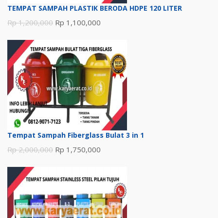
TEMPAT SAMPAH PLASTIK BERODA HDPE 120 LITER
Harga
Harga
Rp
1,200,000
Rp
1,100,000
aslinya
saat
adalah:
ini
Rp 1,200,000.
adalah:
Rp 1,100,000.
Tempat Sampah Fiberglass Bulat 3 in 1
Harga
Harga
Rp
2,000,000
Rp
1,750,000
aslinya
saat
adalah:
ini
Rp 2,000,000.
adalah:
Rp 1,750,000.