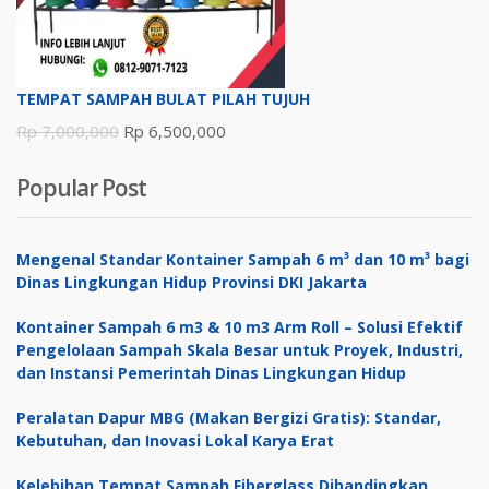
TEMPAT SAMPAH BULAT PILAH TUJUH
Harga
Harga
Rp
7,000,000
Rp
6,500,000
aslinya
saat
Popular Post
adalah:
ini
Rp 7,000,000.
adalah:
Rp 6,500,000.
Mengenal Standar Kontainer Sampah 6 m³ dan 10 m³ bagi
Dinas Lingkungan Hidup Provinsi DKI Jakarta
Kontainer Sampah 6 m3 & 10 m3 Arm Roll – Solusi Efektif
Pengelolaan Sampah Skala Besar untuk Proyek, Industri,
dan Instansi Pemerintah Dinas Lingkungan Hidup
Peralatan Dapur MBG (Makan Bergizi Gratis): Standar,
Kebutuhan, dan Inovasi Lokal Karya Erat
Kelebihan Tempat Sampah Fiberglass Dibandingkan