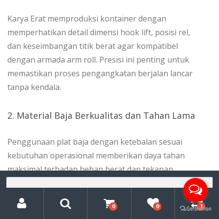
Karya Erat memproduksi kontainer dengan
memperhatikan detail dimensi hook lift, posisi rel,
dan keseimbangan titik berat agar kompatibel
dengan armada arm roll. Presisi ini penting untuk
memastikan proses pengangkatan berjalan lancar
tanpa kendala.
2. Material Baja Berkualitas dan Tahan Lama
Penggunaan plat baja dengan ketebalan sesuai
kebutuhan operasional memberikan daya tahan
maksimal terhadap beban berat dan tekanan
Pencarian
sampah padat. Bagian dasar diperkuat untuk
untuk:
My
Search
menghindari pelengkungan serta kebocoran.
Account
0
0
1