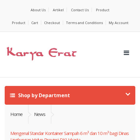
About Us
Artikel
Contact Us
Product
Product
Cart
Checkout
Terms and Conditions
My Account
Shop by Department
Home
News
Mengenal Standar Kontainer Sampah 6 m³ dan 10 m³ bagi Dinas
Lingkungan Hidup Provinsi DKI Jakarta