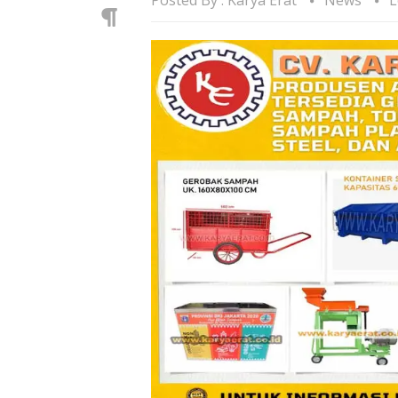
Posted By :
Karya Erat
News
L