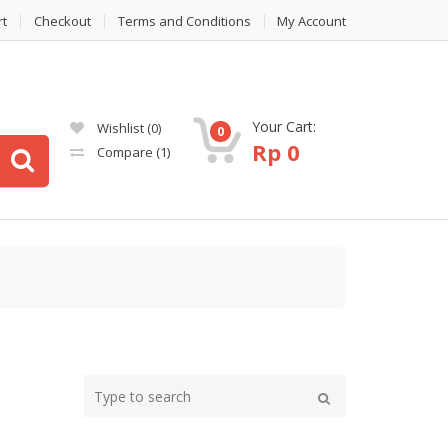
rt
Checkout
Terms and Conditions
My Account
Your Cart:
Wishlist
(0)
0
Rp
0
Compare
(1)
Type
your
Search
search