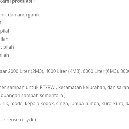
ami produksi :
nik dan anorganik
3
pilah
ilah
t pilah
pilah
ar 2000 Liter (2M3), 4000 Liter (4M3), 6000 Liter (6M3), 800
ner sampah untuk RT/RW , kecamatan kelurahan, dan sara
buangan sampah sementara )
nik, model kepala kodok, singa, lumba-lumba, kura-kura, 
e reuse recycle)