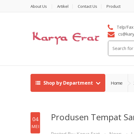
About Us
Artikel
Contact Us
Product
Telp/Fax 
cs@karya
Search
for:
Shop by Department
Home
Produsen Tempat Sa
04
MEI