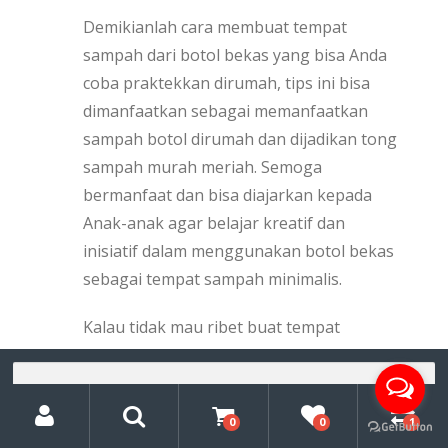
Demikianlah cara membuat tempat
sampah dari botol bekas yang bisa Anda
coba praktekkan dirumah, tips ini bisa
dimanfaatkan sebagai memanfaatkan
sampah botol dirumah dan dijadikan tong
sampah murah meriah. Semoga
bermanfaat dan bisa diajarkan kepada
Anak-anak agar belajar kreatif dan
inisiatif dalam menggunakan botol bekas
sebagai tempat sampah minimalis.
Kalau tidak mau ribet buat tempat
sampah dari botol bekas, kami
Pencarian
menyediakan tempat sampah dengan
untuk:
My
Search
kualitas terbaik mulai dari tempat sampah
Account
0
0
1
fiberglass, tempat sampah plastik HDPE,