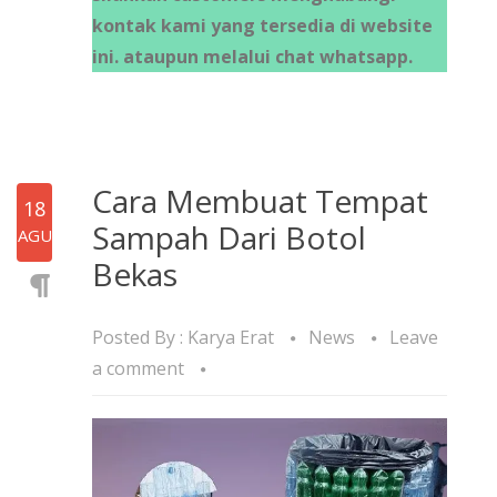
kontak kami yang tersedia di website
ini. ataupun melalui chat whatsapp.
Cara Membuat Tempat
18
Sampah Dari Botol
AGU
Bekas
Posted By :
Karya Erat
News
Leave
a comment