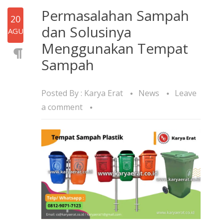
Permasalahan Sampah
20
dan Solusinya
AGU
Menggunakan Tempat
Sampah
Posted By :
Karya Erat
News
Leave
a comment