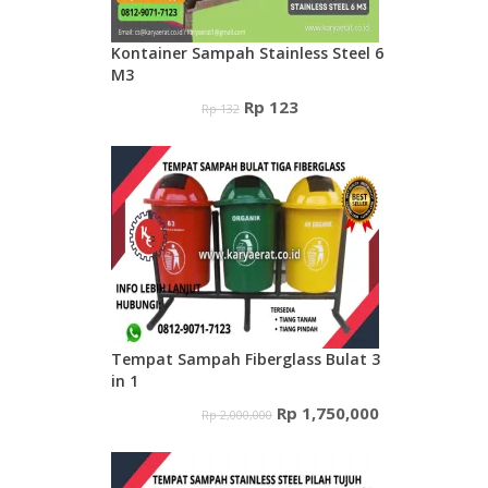
Kontainer Sampah Stainless Steel 6
M3
Harga
Harga
Rp
123
Rp
132
aslinya
saat
adalah:
ini
Rp 132.
adalah:
Rp 123.
Tempat Sampah Fiberglass Bulat 3
in 1
Harga
Harga
Rp
1,750,000
Rp
2,000,000
aslinya
saat
adalah:
ini