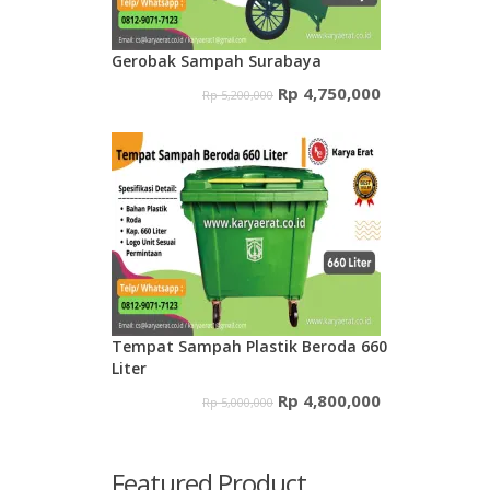
Gerobak Sampah Surabaya
Harga
Harga
Rp
4,750,000
Rp
5,200,000
aslinya
saat
adalah:
ini
Rp 5,200,000.
adalah:
Rp 4,750,000.
Tempat Sampah Plastik Beroda 660
Liter
Harga
Harga
Rp
4,800,000
Rp
5,000,000
aslinya
saat
adalah:
ini
Featured Product