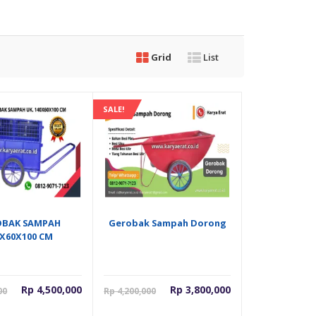
Grid
List
SALE!
OBAK SAMPAH
Gerobak Sampah Dorong
0X60X100 CM
Harga
Harga
Harga
Harga
Rp
4,500,000
Rp
3,800,000
00
Rp
4,200,000
saat
aslinya
saat
aslinya