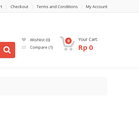
rt
Checkout
Terms and Conditions
My Account
Your Cart:
Wishlist
(0)
0
Rp
0
Compare
(1)