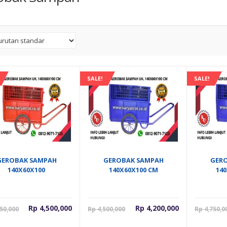
SALE!
SALE!
GEROBAK SAMPAH
GEROBAK SAMPAH
GER
140X60X100
140X60X100 CM
14
Harga
Harga
Harga
Harga
Rp
4,500,000
Rp
4,200,000
50,000
Rp
4,500,000
Rp
4,750,0
saat
aslinya
saat
aslinya