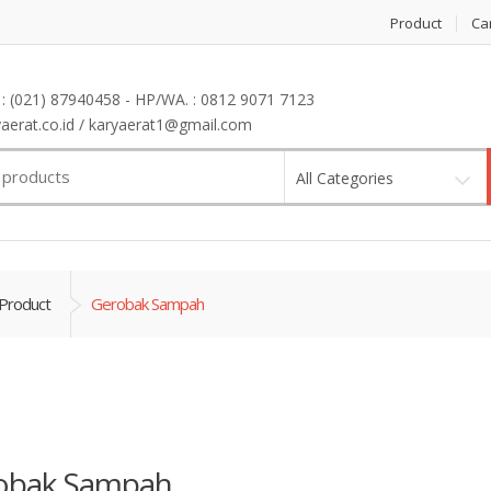
Product
Ca
: (021) 87940458 - HP/WA. : 0812 9071 7123
erat.co.id / karyaerat1@gmail.com
All Categories
Product
Gerobak Sampah
obak Sampah