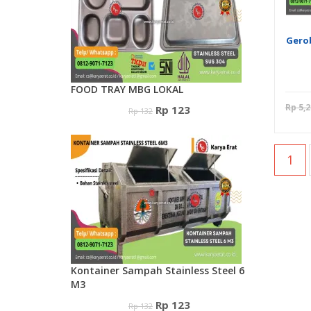
Gero
FOOD TRAY MBG LOKAL
Rp
5,2
Harga
Harga
Rp
123
Rp
132
aslinya
saat
adalah:
ini
1
Rp 132.
adalah:
Rp 123.
Kontainer Sampah Stainless Steel 6
M3
Harga
Harga
Rp
123
Rp
132