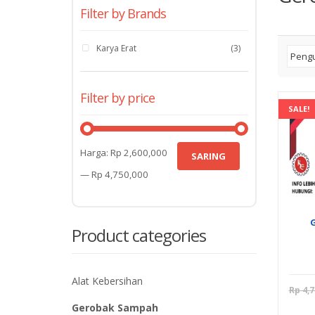
Filter by Brands
Karya Erat
(3)
Filter by price
SALE!
Harga
Harga
Harga:
Rp 2,600,000
SARING
terendah
tertinggi
—
Rp 4,750,000
Product categories
Alat Kebersihan
Rp
4,7
Gerobak Sampah