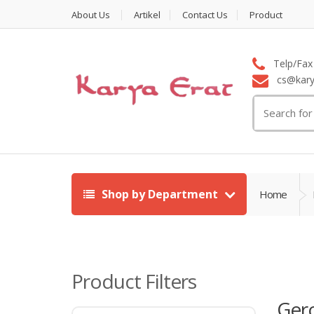
About Us
Artikel
Contact Us
Product
Telp/Fax 
cs@karya
Search
for:
Shop by Department
Home
Product Filters
Ger