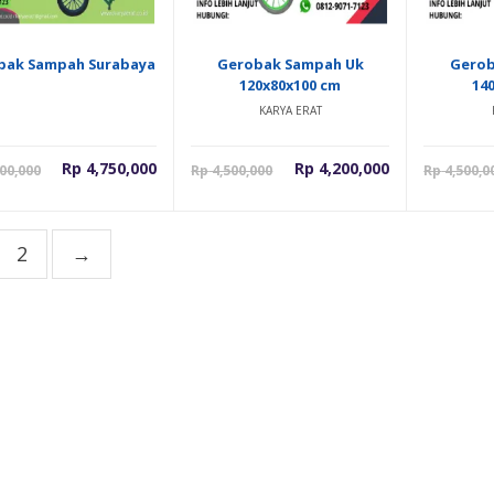
bak Sampah Surabaya
Gerobak Sampah Uk
Gerob
120x80x100 cm
14
KARYA ERAT
Harga
Harga
Harga
Harga
Rp
4,750,000
Rp
4,200,000
00,000
Rp
4,500,000
Rp
4,500,0
saat
aslinya
saat
aslinya
ini
adalah:
ini
adalah:
adalah:
Rp 5,200,000.
adalah:
Rp 4,500,000
2
→
Rp 4,750,000.
Rp 4,200,000.