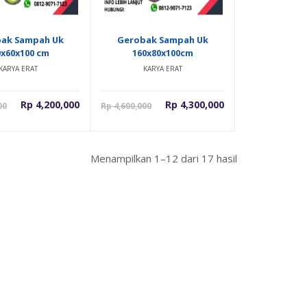
ak Sampah Uk
Gerobak Sampah Uk
0x60x100 cm
160x80x100cm
KARYA ERAT
KARYA ERAT
Harga
Harga
Harga
Harga
Rp
4,200,000
Rp
4,300,000
00
Rp
4,600,000
saat
aslinya
saat
aslinya
ini
adalah:
ini
adalah:
.
adalah:
Rp 4,500,000.
adalah:
Rp 4,600,000.
Menampilkan 1–12 dari 17 hasil
Rp 4,200,000.
Rp 4,300,000.