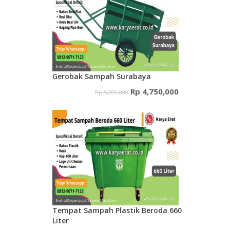
Rp 4,300,000.
adalah:
Rp 4,000,000.
Gerobak Sampah Surabaya
Harga
Harga
Rp
4,750,000
Rp
5,200,000
aslinya
saat
adalah:
ini
Rp 5,200,000.
adalah:
Rp 4,750,000.
Tempat Sampah Plastik Beroda 660
Liter