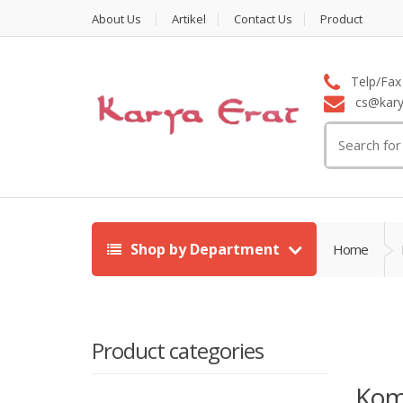
About Us
Artikel
Contact Us
Product
Telp/Fax 
cs@karya
Search
for:
Shop by Department
Home
Product categories
Kom