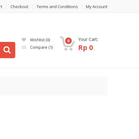
rt
Checkout
Terms and Conditions
My Account
Your Cart:
Wishlist
(0)
0
Rp
0
Compare
(1)