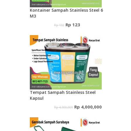
Kontainer Sampah Stainless Steel 6
M3
Harga
Harga
Rp
123
Rp
132
aslinya
saat
adalah:
ini
Rp 132.
adalah:
Rp 123.
Tempat Sampah Stainless Steel
Kapsul
Harga
Harga
Rp
4,000,000
Rp
4,300,000
aslinya
saat
adalah:
ini