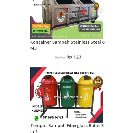
Rp 123.
Kontainer Sampah Stainless Steel 6
M3
Harga
Harga
Rp
123
Rp
132
aslinya
saat
adalah:
ini
Rp 132.
adalah:
Rp 123.
Tempat Sampah Fiberglass Bulat 3
in 1