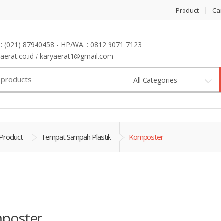
Product
Ca
: (021) 87940458 - HP/WA. : 0812 9071 7123
erat.co.id / karyaerat1@gmail.com
All Categories
Product
Tempat Sampah Plastik
Komposter
poster