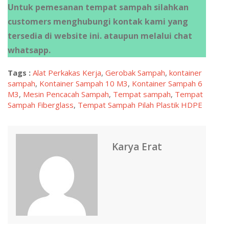
Untuk pemesanan tempat sampah silahkan
customers menghubungi kontak kami yang
tersedia di website ini. ataupun melalui chat
whatsapp.
Tags :
Alat Perkakas Kerja
,
Gerobak Sampah
,
kontainer
sampah
,
Kontainer Sampah 10 M3
,
Kontainer Sampah 6
M3
,
Mesin Pencacah Sampah
,
Tempat sampah
,
Tempat
Sampah Fiberglass
,
Tempat Sampah Pilah Plastik HDPE
Karya Erat