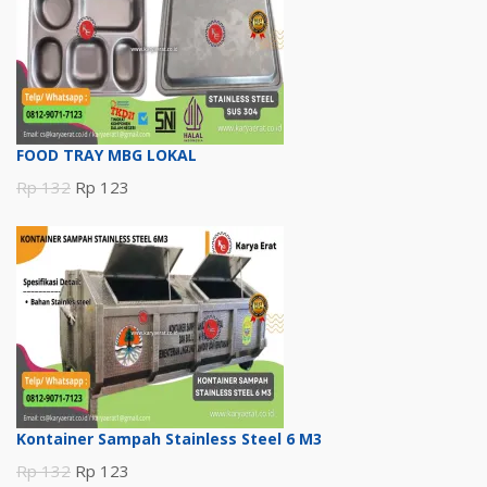
FOOD TRAY MBG LOKAL
Harga
Harga
Rp
132
Rp
123
aslinya
saat
adalah:
ini
Rp 132.
adalah:
Rp 123.
Kontainer Sampah Stainless Steel 6 M3
Harga
Harga
Rp
132
Rp
123