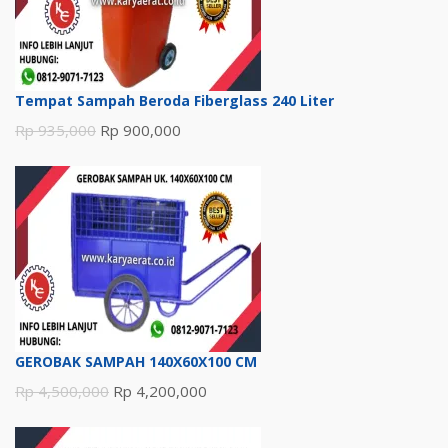
Tempat Sampah Beroda Fiberglass 240 Liter
Harga
Harga
Rp
935,000
Rp
900,000
aslinya
saat
adalah:
ini
Rp 935,000.
adalah:
Rp 900,000.
GEROBAK SAMPAH 140X60X100 CM
Harga
Harga
Rp
4,500,000
Rp
4,200,000
aslinya
saat
adalah:
ini