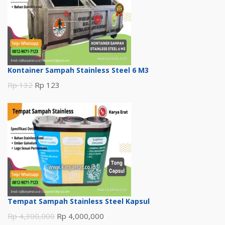
Rp 123.
Kontainer Sampah Stainless Steel 6 M3
Harga
Harga
Rp
132
Rp
123
aslinya
saat
adalah:
ini
Rp 132.
adalah:
Rp 123.
Tempat Sampah Stainless Steel Kapsul
Harga
Harga
Rp
4,300,000
Rp
4,000,000