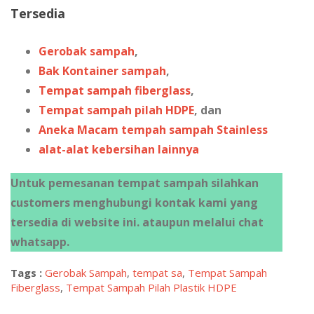
Tersedia
Gerobak sampah
,
Bak Kontainer sampah
,
Tempat sampah fiberglass
,
Tempat sampah pilah HDPE
, dan
Aneka Macam tempah sampah Stainless
alat-alat kebersihan lainnya
Untuk pemesanan tempat sampah silahkan
customers menghubungi kontak kami yang
tersedia di website ini. ataupun melalui chat
whatsapp.
Tags :
Gerobak Sampah
,
tempat sa
,
Tempat Sampah
Fiberglass
,
Tempat Sampah Pilah Plastik HDPE