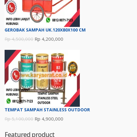
GEROBAK SAMPAH UK.120X80X100 CM
Harga
Harga
Rp
4,500,000
Rp
4,200,000
aslinya
saat
adalah:
ini
Rp 4,500,000.
adalah:
Rp 4,200,000.
TEMPAT SAMPAH STAINLESS OUTDOOR
Harga
Harga
Rp
5,100,000
Rp
4,900,000
aslinya
saat
Featured product
adalah:
ini