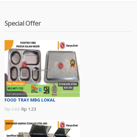
Special Offer
FOOD TRAY MBG LOKAL
Harga
Harga
Rp
132
Rp
123
aslinya
saat
adalah:
ini
Rp 132.
adalah: