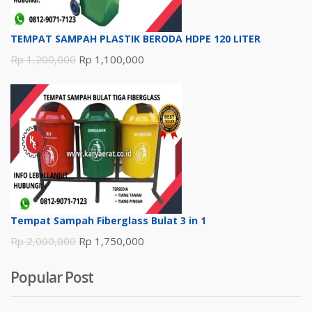
TEMPAT SAMPAH PLASTIK BERODA HDPE 120 LITER
Harga
Harga
Rp
1,200,000
Rp
1,100,000
aslinya
saat
adalah:
ini
Rp 1,200,000.
adalah:
Rp 1,100,000.
Tempat Sampah Fiberglass Bulat 3 in 1
Harga
Harga
Rp
2,000,000
Rp
1,750,000
aslinya
saat
Popular Post
adalah:
ini
Rp 2,000,000.
adalah: