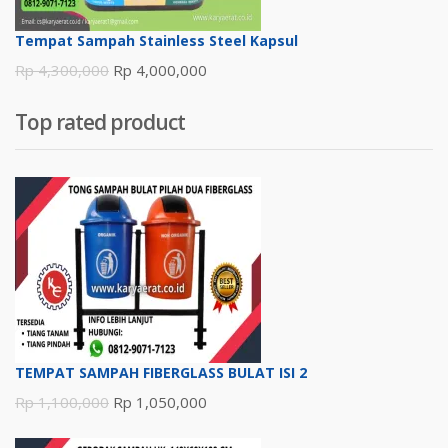
Tempat Sampah Stainless Steel Kapsul
Harga
Harga
Rp
4,300,000
Rp
4,000,000
aslinya
saat
Top rated product
adalah:
ini
Rp 4,300,000.
adalah:
Rp 4,000,000.
TEMPAT SAMPAH FIBERGLASS BULAT ISI 2
Harga
Harga
Rp
1,100,000
Rp
1,050,000
aslinya
saat