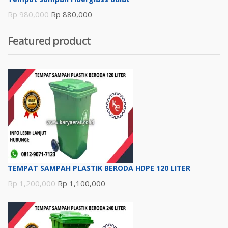
Harga
Harga
Rp
980,000
Rp
880,000
aslinya
saat
Featured product
adalah:
ini
Rp 980,000.
adalah:
Rp 880,000.
TEMPAT SAMPAH PLASTIK BERODA HDPE 120 LITER
Harga
Harga
Rp
1,200,000
Rp
1,100,000
aslinya
saat
adalah:
ini
Rp 1,200,000.
adalah: