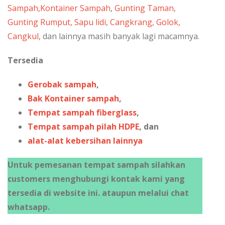
Sampah,
Kontainer Sampah
,
Gunting Taman,
Gunting Rumput, Sapu lidi, Cangkrang, Golok,
Cangkul
, dan lainnya masih banyak lagi macamnya.
Tersedia
Gerobak sampah
,
Bak Kontainer sampah
,
Tempat sampah fiberglass
,
Tempat sampah pilah HDPE
, dan
alat-alat kebersihan lainnya
Untuk pemesanan tempat sampah silahkan
customers menghubungi kontak kami yang
tersedia di website ini. ataupun melalui chat
whatsapp.