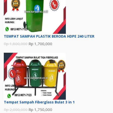
Rp 1,100,000.
TEMPAT SAMPAH PLASTIK BERODA HDPE 240 LITER
Harga
Harga
Rp
1,800,000
Rp
1,700,000
aslinya
saat
adalah:
ini
Rp 1,800,000.
adalah:
Rp 1,700,000.
Tempat Sampah Fiberglass Bulat 3 in 1
Harga
Harga
Rp
2,000,000
Rp
1,750,000