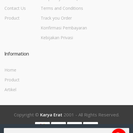
Contact Us
Terms and Conditions
Product
Track you Order
Konfirmasi Pembayaran
Kebijakan Privasi
Information
Home
Product
Artikel
Copyright ©
Karya Erat
2001 - All Rights Reserved.
Pencarian