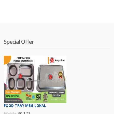
Special Offer
FOOD TRAY MBG LOKAL
Harga
Harga
Rp
132
Rp
123