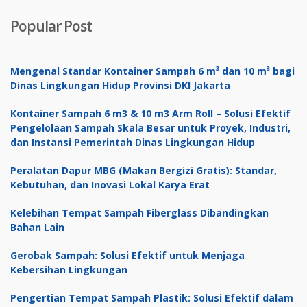
aslinya
saat
Popular Post
adalah:
ini
Rp 2,000,000.
adalah:
Rp 1,750,000.
Mengenal Standar Kontainer Sampah 6 m³ dan 10 m³ bagi
Dinas Lingkungan Hidup Provinsi DKI Jakarta
Kontainer Sampah 6 m3 & 10 m3 Arm Roll – Solusi Efektif
Pengelolaan Sampah Skala Besar untuk Proyek, Industri,
dan Instansi Pemerintah Dinas Lingkungan Hidup
Peralatan Dapur MBG (Makan Bergizi Gratis): Standar,
Kebutuhan, dan Inovasi Lokal Karya Erat
Kelebihan Tempat Sampah Fiberglass Dibandingkan
Bahan Lain
Gerobak Sampah: Solusi Efektif untuk Menjaga
Kebersihan Lingkungan
Pengertian Tempat Sampah Plastik: Solusi Efektif dalam