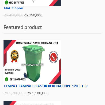
Alat Biopori
Harga
Harga
Rp
450,000
Rp
350,000
aslinya
saat
Featured product
adalah:
ini
Rp 450,000.
adalah:
Rp 350,000.
TEMPAT SAMPAH PLASTIK BERODA HDPE 120 LITER
Harga
Harga
Rp
1,200,000
Rp
1,100,000
aslinya
saat