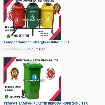
adalah:
ini
Rp 1,200,000.
adalah:
Rp 1,100,000.
Tempat Sampah Fiberglass Bulat 3 in 1
Harga
Harga
Rp
2,000,000
Rp
1,750,000
aslinya
saat
adalah:
ini
Rp 2,000,000.
adalah:
Rp 1,750,000.
TEMPAT SAMPAH PLASTIK BERODA HDPE 240 LITER