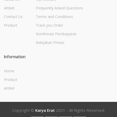
Artikel
Frequently Asked Questions
Contact Us
Terms and Conditions
Product
Track you Order
Konfirmasi Pembayaran
Kebijakan Privasi
Information
Home
Product
Artikel
Copyright ©
Karya Erat
2001 - All Rights Reserved.