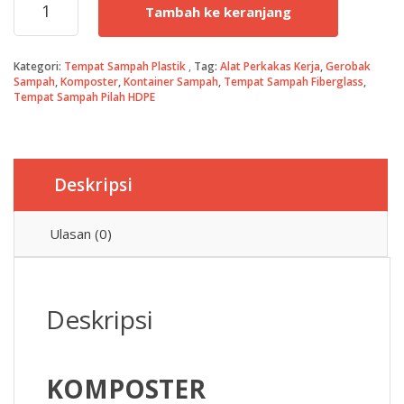
Tambah ke keranjang
KOMPOSTER
ad
ini
Rp
ad
Kategori:
Tempat Sampah Plastik
Tag:
Alat Perkakas Kerja
,
Gerobak
Sampah
,
Komposter
,
Kontainer Sampah
,
Tempat Sampah Fiberglass
,
Tempat Sampah Pilah HDPE
Rp
Deskripsi
Ulasan (0)
Deskripsi
KOMPOSTER