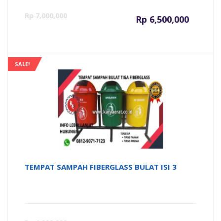
Harga
Ha
Rp
7,000,000
Rp
6,500,000
saat
as
ini
ad
SALE!
adalah:
Rp
Rp 6,500
TEMPAT SAMPAH FIBERGLASS BULAT ISI 3