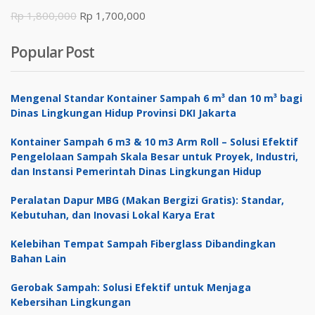
Harga
Harga
Rp
1,800,000
Rp
1,700,000
aslinya
saat
Popular Post
adalah:
ini
Rp 1,800,000.
adalah:
Rp 1,700,000.
Mengenal Standar Kontainer Sampah 6 m³ dan 10 m³ bagi
Dinas Lingkungan Hidup Provinsi DKI Jakarta
Kontainer Sampah 6 m3 & 10 m3 Arm Roll – Solusi Efektif
Pengelolaan Sampah Skala Besar untuk Proyek, Industri,
dan Instansi Pemerintah Dinas Lingkungan Hidup
Peralatan Dapur MBG (Makan Bergizi Gratis): Standar,
Kebutuhan, dan Inovasi Lokal Karya Erat
Kelebihan Tempat Sampah Fiberglass Dibandingkan
Bahan Lain
Gerobak Sampah: Solusi Efektif untuk Menjaga
Kebersihan Lingkungan