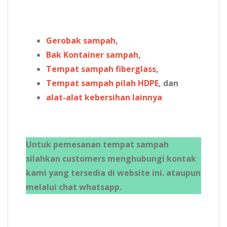
Gerobak sampah
,
Bak Kontainer sampah
,
Tempat sampah fiberglass
,
Tempat sampah pilah HDPE
, dan
alat-alat kebersihan lainnya
Untuk pemesanan tempat sampah
silahkan customers menghubungi kontak
kami yang tersedia di website ini. ataupun
melalui chat whatsapp.