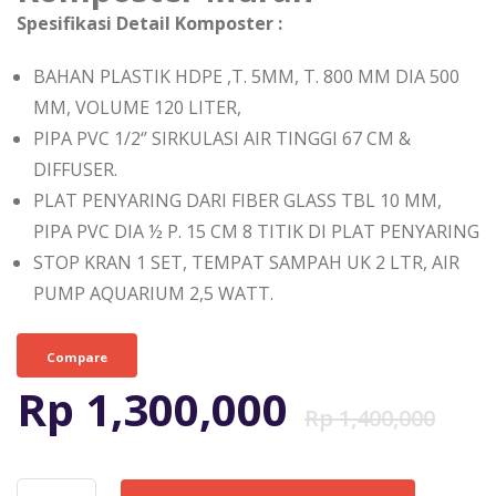
Spesifikasi Detail Komposter :
BAHAN PLASTIK HDPE ,T. 5MM, T. 800 MM DIA 500
MM, VOLUME 120 LITER,
PIPA PVC 1/2‘’ SIRKULASI AIR TINGGI 67 CM &
DIFFUSER.
PLAT PENYARING DARI FIBER GLASS TBL 10 MM,
PIPA PVC DIA ½ P. 15 CM 8 TITIK DI PLAT PENYARING
STOP KRAN 1 SET, TEMPAT SAMPAH UK 2 LTR, AIR
PUMP AQUARIUM 2,5 WATT.
Compare
Ha
Ha
Rp
1,300,000
Rp
1,400,000
as
sa
Kuantitas