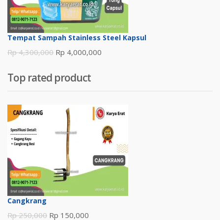
Tempat Sampah Stainless Steel Kapsul
Harga
Harga
Rp
4,300,000
Rp
4,000,000
aslinya
saat
Top rated product
adalah:
ini
Rp 4,300,000.
adalah:
Rp 4,000,000.
Cangkrang
Harga
Harga
Rp
250,000
Rp
150,000