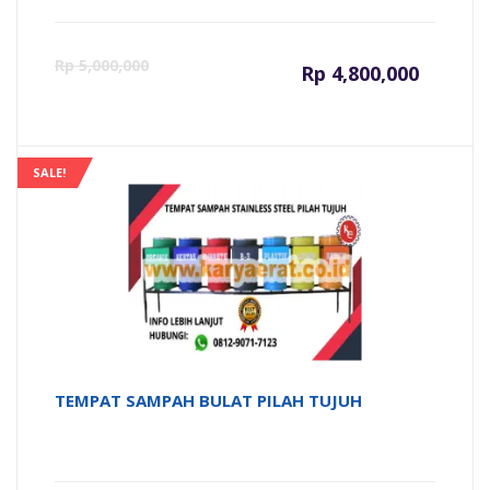
Harga
Ha
Rp
5,000,000
Rp
4,800,000
saat
as
ini
ad
SALE!
adalah:
Rp
Rp 4,800
TEMPAT SAMPAH BULAT PILAH TUJUH