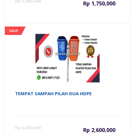
Harga
Ha
Rp
1,900,000
Rp
1,750,000
saat
as
ini
ad
SALE!
adalah:
Rp
Rp 1,750
TEMPAT SAMPAH PILAH DUA HDPE
Harga
Ha
Rp
2,800,000
Rp
2,600,000