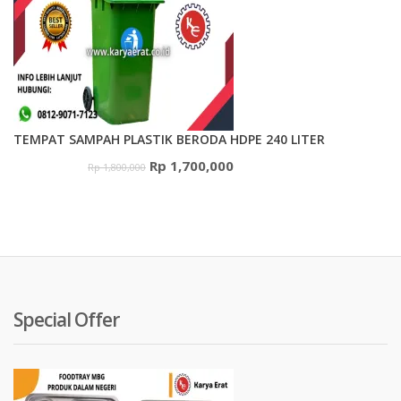
Rp 7,000,000.
adalah:
Rp 6,500,000.
TEMPAT SAMPAH PLASTIK BERODA HDPE 240 LITER
Harga
Harga
Rp
1,700,000
Rp
1,800,000
aslinya
saat
adalah:
ini
Rp 1,800,000.
adalah:
Rp 1,700,000.
Special Offer