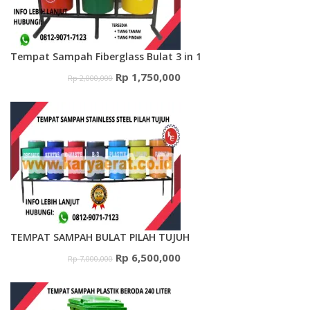
Tempat Sampah Fiberglass Bulat 3 in 1
Harga
Harga
Rp
1,750,000
Rp
2,000,000
aslinya
saat
adalah:
ini
Rp 2,000,000.
adalah:
Rp 1,750,000.
TEMPAT SAMPAH BULAT PILAH TUJUH
Harga
Harga
Rp
6,500,000
Rp
7,000,000
aslinya
saat
adalah:
ini