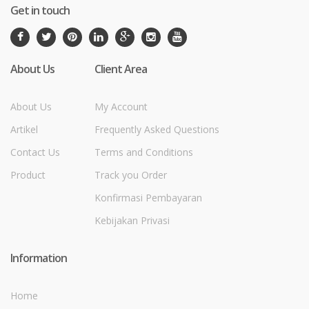
Get in touch
About Us
Client Area
About Us
My Account
Artikel
Frequently Asked Questions
Contact Us
Terms and Conditions
Product
Track you Order
Konfirmasi Pembayaran
Kebijakan Privasi
Information
Home