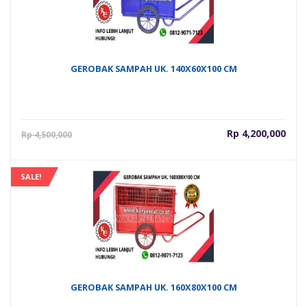
GEROBAK SAMPAH UK. 140X60X100 CM
Harga
Har
Rp
4,200,000
Rp
4,500,000
saat
asli
ini
adal
adalah:
Rp 4
SALE!
Rp 4,200,000.
GEROBAK SAMPAH UK. 160X80X100 CM