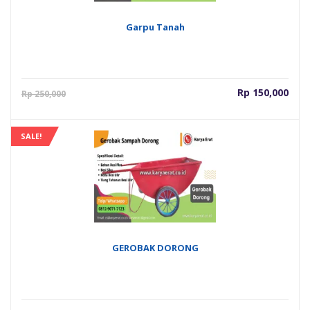
Garpu Tanah
Harga
Har
Rp
150,000
Rp
250,000
saat
asli
ini
adal
adalah:
Rp 2
SALE!
Rp 150,000.
GEROBAK DORONG