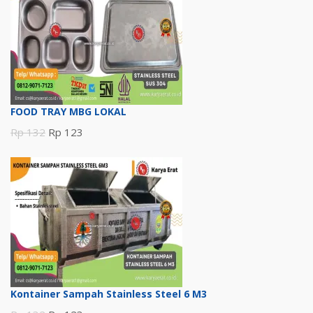
FOOD TRAY MBG LOKAL
Harga
Harga
Rp
132
Rp
123
aslinya
saat
adalah:
ini
Rp 132.
adalah:
Rp 123.
Kontainer Sampah Stainless Steel 6 M3