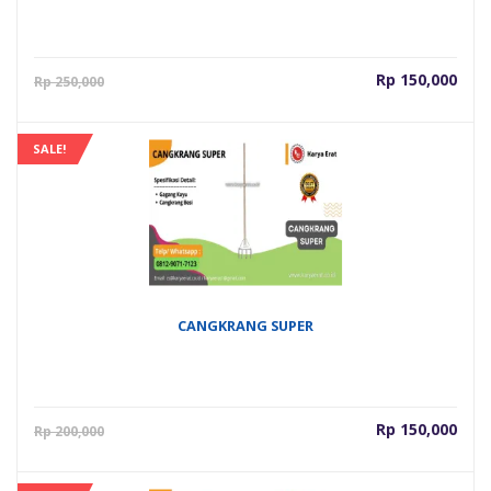
Harga
Har
Rp
150,000
Rp
250,000
saat
asli
ini
adal
adalah:
Rp 2
SALE!
Rp 150,000.
CANGKRANG SUPER
Harga
Har
Rp
150,000
Rp
200,000
saat
asli
ini
adal