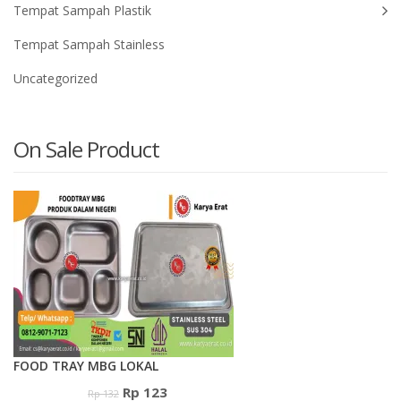
Tempat Sampah Plastik
Tempat Sampah Stainless
Uncategorized
On Sale Product
FOOD TRAY MBG LOKAL
Harga
Harga
Rp
123
Rp
132