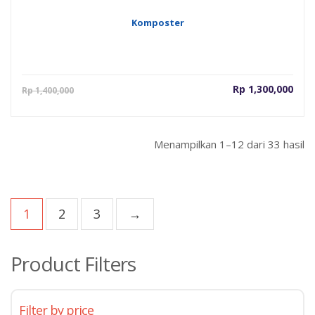
Komposter
Harga
Har
Rp
1,300,000
Rp
1,400,000
saat
asli
ini
adal
adalah:
Rp 1
Menampilkan 1–12 dari 33 hasil
Rp 1,300,000.
1
2
3
→
Product Filters
Filter by price