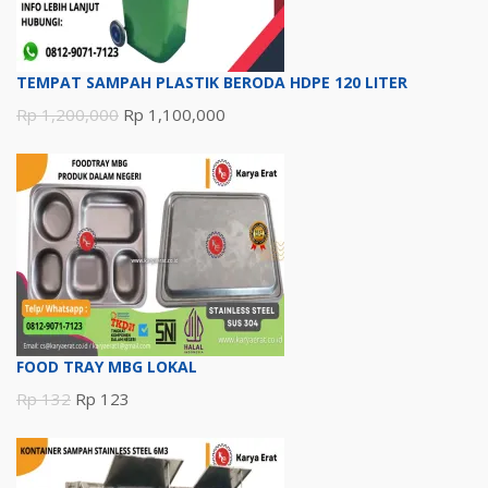
TEMPAT SAMPAH PLASTIK BERODA HDPE 120 LITER
Harga
Harga
Rp
1,200,000
Rp
1,100,000
aslinya
saat
adalah:
ini
Rp 1,200,000.
adalah:
Rp 1,100,000.
FOOD TRAY MBG LOKAL
Harga
Harga
Rp
132
Rp
123
aslinya
saat
adalah:
ini