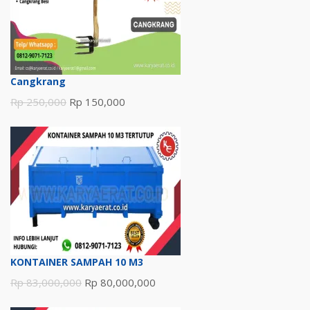
Cangkrang
Harga
Harga
Rp
250,000
Rp
150,000
aslinya
saat
adalah:
ini
Rp 250,000.
adalah:
Rp 150,000.
KONTAINER SAMPAH 10 M3
Harga
Harga
Rp
83,000,000
Rp
80,000,000
aslinya
saat