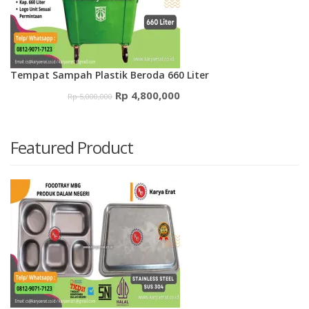
Tempat Sampah Plastik Beroda 660 Liter
Harga
Harga
Rp
4,800,000
Rp
5,000,000
aslinya
saat
adalah:
ini
Featured Product
Rp 5,000,000.
adalah:
Rp 4,800,000.