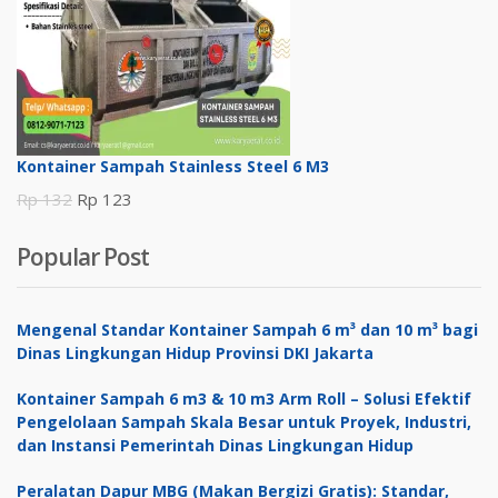
Rp 132.
adalah:
Rp 123.
Kontainer Sampah Stainless Steel 6 M3
Harga
Harga
Rp
132
Rp
123
aslinya
saat
Popular Post
adalah:
ini
Rp 132.
adalah:
Rp 123.
Mengenal Standar Kontainer Sampah 6 m³ dan 10 m³ bagi
Dinas Lingkungan Hidup Provinsi DKI Jakarta
Kontainer Sampah 6 m3 & 10 m3 Arm Roll – Solusi Efektif
Pengelolaan Sampah Skala Besar untuk Proyek, Industri,
dan Instansi Pemerintah Dinas Lingkungan Hidup
Peralatan Dapur MBG (Makan Bergizi Gratis): Standar,