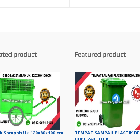
nya
saat
aslinya
saa
ah:
ini
adalah:
ini
,700,000.
adalah:
Rp 300,000.
ada
0.
Rp 200,000.
Rp 
ated product
Featured product
k Sampah Uk 120x80x100 cm
TEMPAT SAMPAH PLASTIK B
HDPE 240 LITER