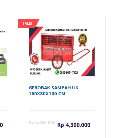
SALE!
GEROBAK SAMPAH UK.
160X80X100 CM
ga
Harga
Harga
Harga
Rp
4,600,000
0
Rp
4,300,000