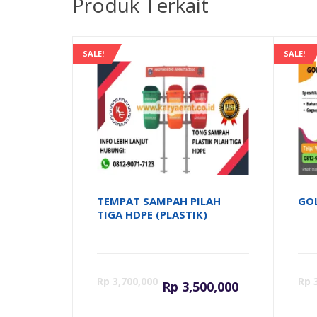
Produk Terkait
SALE!
SALE!
TEMPAT SAMPAH PILAH
GO
TIGA HDPE (PLASTIK)
Harga
Har
Rp
3,700,000
Rp
3
Rp
3,500,000