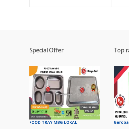
saat
asli
ini
adal
adalah:
Rp 3
Rp 3,500,00
Special Offer
Top r
FOOD TRAY MBG LOKAL
Geroba