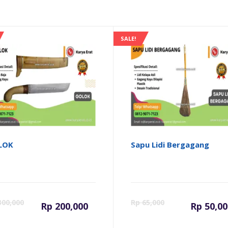
SALE!
LOK
Sapu Lidi Bergagang
ga
Harga
Harga
Har
00,000
Rp
65,000
Rp
200,000
Rp
50,00