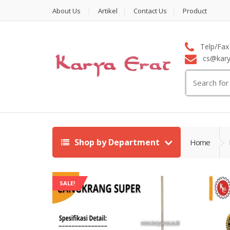
About Us
Artikel
Contact Us
Product
Telp/Fax 
cs@karya
Search
for:
Shop by Department
Home
SALE!