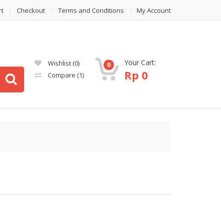
rt
Checkout
Terms and Conditions
My Account
Your Cart:
Wishlist
(0)
0
Rp
0
Compare
(1)