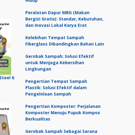
Hidup
arga
Peralatan Dapur MBG (Makan
at
Bergizi Gratis): Standar, Kebutuhan,
dan Inovasi Lokal Karya Erat
alah:
Kelebihan Tempat Sampah
 1,700,000.
Fiberglass Dibandingkan Bahan Lain
Gerobak Sampah: Solusi Efektif
untuk Menjaga Kebersihan
Lingkungan
Steel 6
Pengertian Tempat Sampah
Plastik: Solusi Efektif dalam
Pengelolaan Sampah
Pengertian Komposter: Perjalanan
Komposter Menuju Pupuk Kompos
Berkualitas
Gerobak Sampah Sebagai Sarana