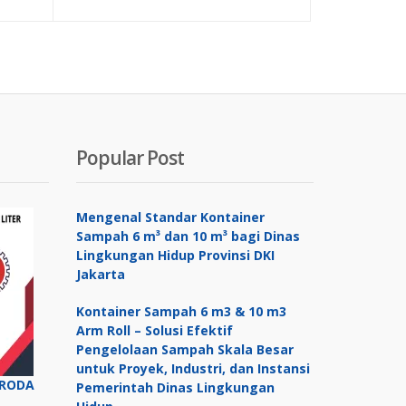
t
aslinya
saat
asliny
adalah:
ini
adalah
lah:
Rp 65,000.
adalah:
Rp 4,60
50,000.
Rp 4,300,000.
Popular Post
Mengenal Standar Kontainer
Sampah 6 m³ dan 10 m³ bagi Dinas
Lingkungan Hidup Provinsi DKI
Jakarta
Kontainer Sampah 6 m3 & 10 m3
Arm Roll – Solusi Efektif
Pengelolaan Sampah Skala Besar
untuk Proyek, Industri, dan Instansi
ERODA
Pemerintah Dinas Lingkungan