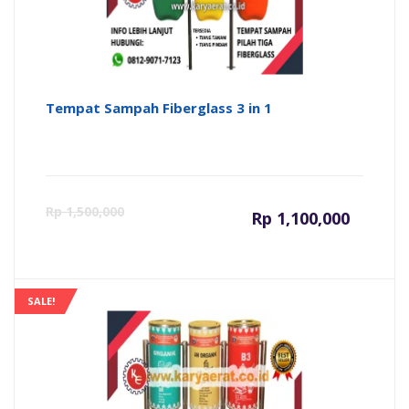
Tempat Sampah Fiberglass 3 in 1
Harga
Ha
Rp
1,500,000
Rp
1,100,000
saat
as
ini
ad
SALE!
adalah:
Rp