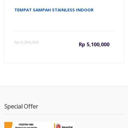
TEMPAT SAMPAH STAINLESS INDOOR
Harga
Ha
Rp
5,200,000
Rp
5,100,000
saat
as
ini
ad
adalah:
Rp
Rp 5,100
Special Offer