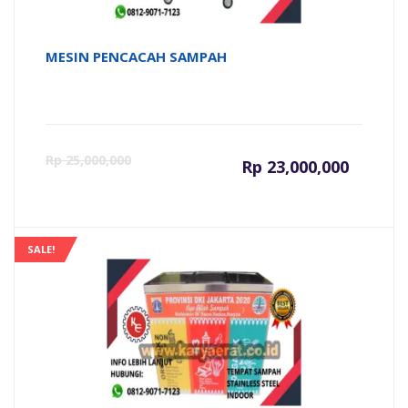
MESIN PENCACAH SAMPAH
Harga
Ha
Rp
25,000,000
Rp
23,000,000
saat
as
ini
ad
SALE!
adalah:
Rp
Rp 23,000