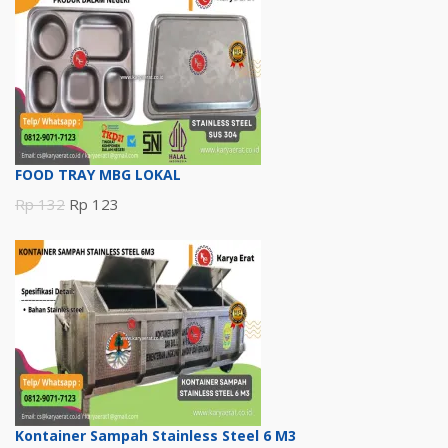
FOOD TRAY MBG LOKAL
Harga
Harga
Rp
132
Rp
123
aslinya
saat
adalah:
ini
Rp 132.
adalah:
Rp 123.
Kontainer Sampah Stainless Steel 6 M3