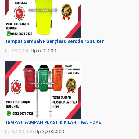
Tempat Sampah Fiberglass Beroda 120 Liter
Harga
Harga
Rp
800,000
Rp
650,000
aslinya
saat
adalah:
ini
Rp 800,000.
adalah:
Rp 650,000.
TEMPAT SAMPAH PLASTIK PILAH TIGA HDPE
Harga
Harga
Rp
3,500,000
Rp
3,300,000