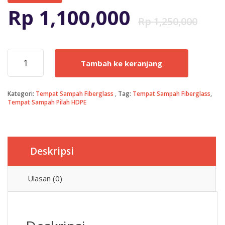
Ha
Ha
Rp
1,100,000
Rp
1,250,000
as
sa
Kuantitas
Tambah ke keranjang
TEMPAT
ad
ini
SAMPAH
PILAH
Rp
ad
Kategori:
Tempat Sampah Fiberglass
Tag:
Tempat Sampah Fiberglass
,
TIGA
Tempat Sampah Pilah HDPE
FIBERGLASS
Rp
Deskripsi
Ulasan (0)