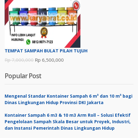
Rp 1,200,000.
adalah:
Rp 1,100,000.
TEMPAT SAMPAH BULAT PILAH TUJUH
Harga
Harga
Rp
7,000,000
Rp
6,500,000
aslinya
saat
Popular Post
adalah:
ini
Rp 7,000,000.
adalah:
Rp 6,500,000.
Mengenal Standar Kontainer Sampah 6 m³ dan 10 m³ bagi
Dinas Lingkungan Hidup Provinsi DKI Jakarta
Kontainer Sampah 6 m3 & 10 m3 Arm Roll – Solusi Efektif
Pengelolaan Sampah Skala Besar untuk Proyek, Industri,
dan Instansi Pemerintah Dinas Lingkungan Hidup