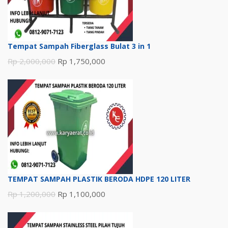
Tempat Sampah Fiberglass Bulat 3 in 1
Harga
Harga
Rp
2,000,000
Rp
1,750,000
aslinya
saat
adalah:
ini
Rp 2,000,000.
adalah:
Rp 1,750,000.
TEMPAT SAMPAH PLASTIK BERODA HDPE 120 LITER
Harga
Harga
Rp
1,200,000
Rp
1,100,000
aslinya
saat
adalah:
ini