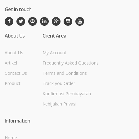
Get in touch
About Us
Client Area
About Us
My Account
Artikel
Frequently Asked Questions
Contact Us
Terms and Conditions
Product
Track you Order
Konfirmasi Pembayaran
Kebijakan Privasi
Information
Home