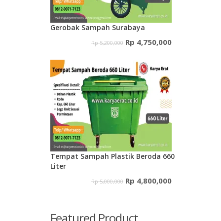
Gerobak Sampah Surabaya
Harga
Harga
Rp
4,750,000
Rp
5,200,000
aslinya
saat
adalah:
ini
Rp 5,200,000.
adalah:
Rp 4,750,000.
Tempat Sampah Plastik Beroda 660
Liter
Harga
Harga
Rp
4,800,000
Rp
5,000,000
aslinya
saat
adalah:
ini
Featured Product