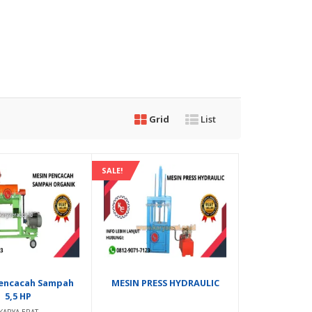
Grid
List
SALE!
encacah Sampah
MESIN PRESS HYDRAULIC
5,5 HP