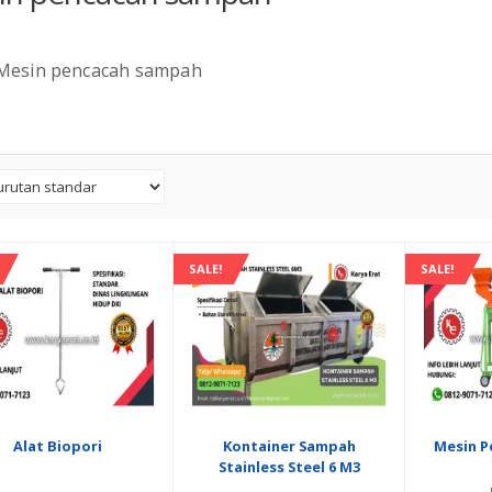
Mesin pencacah sampah
SALE!
SALE!
Alat Biopori
Kontainer Sampah
Mesin P
Stainless Steel 6 M3