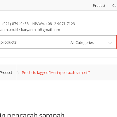
Product
Ca
: (021) 87940458 - HP/WA. : 0812 9071 7123
erat.co.id / karyaerat1@gmail.com
All Categories
Product
Products tagged “Mesin pencacah sampah”
in pencacah sampah