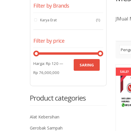
Filter by Brands
JMual 
Karya Erat
(1)
Filter by price
Harga
Harga
Harga:
Rp 120
—
SARING
SALE!
terendah
tertinggi
Rp 76,000,000
Product categories
Alat Kebersihan
Gerobak Sampah