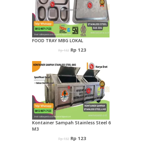
FOOD TRAY MBG LOKAL
Harga
Harga
Rp
123
Rp
132
aslinya
saat
adalah:
ini
Rp 132.
adalah:
Rp 123.
Kontainer Sampah Stainless Steel 6
M3
Harga
Harga
Rp
123
Rp
132