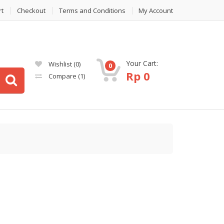
rt
Checkout
Terms and Conditions
My Account
Your Cart:
Wishlist
(0)
0
Rp
0
Compare
(1)