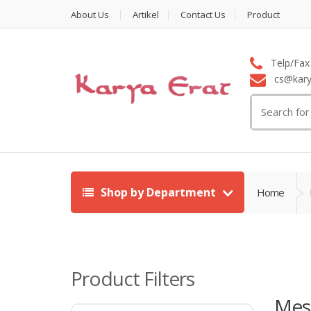
About Us
Artikel
Contact Us
Product
Telp/Fax 
cs@karya
Search
for:
Shop by Department
Home
Product Filters
Mes