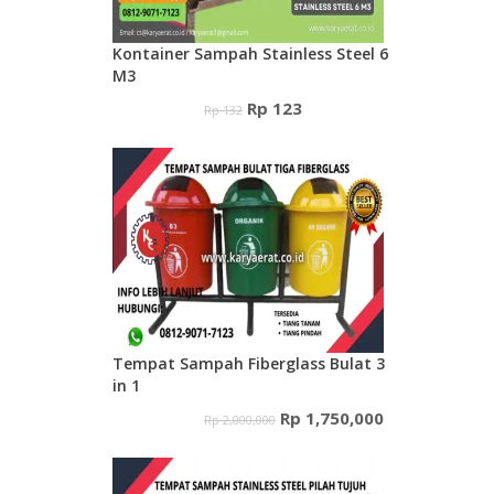
Kontainer Sampah Stainless Steel 6
M3
Harga
Harga
Rp
123
Rp
132
aslinya
saat
adalah:
ini
Rp 132.
adalah:
Rp 123.
Tempat Sampah Fiberglass Bulat 3
in 1
Harga
Harga
Rp
1,750,000
Rp
2,000,000
aslinya
saat
adalah:
ini